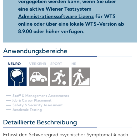
vorgegeben werden kann, wenn Sie über
eine aktive
Wiener Testsystem
Administrationssoftware Lizenz
für WTS
online oder über eine lokale WTS-Version ab
8.9.00 oder höher verfügen.
Anwendungsbereiche
+
NEURO
VERKEHR
SPORT
HR
Staff & Management Assessments
Job & Career Placement
Safety & Security Assessment
Academic Testing
Detaillierte Beschreibung
+
Erfasst den Schweregrad psychischer Symptomatik nach