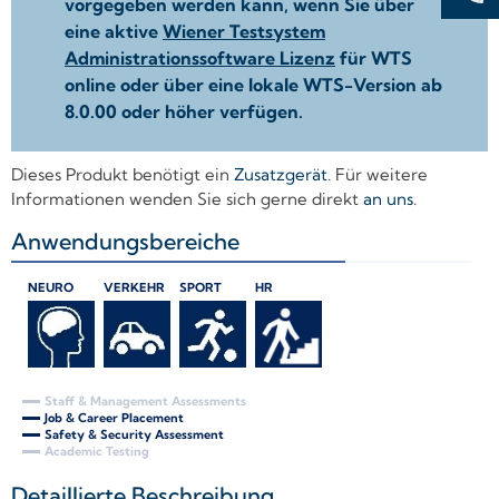
vorgegeben werden kann, wenn Sie über
eine aktive
Wiener Testsystem
Administrationssoftware Lizenz
für WTS
online oder über eine lokale WTS-Version ab
8.0.00 oder höher verfügen.
Dieses Produkt benötigt ein
Zusatzgerät
. Für weitere
Informationen wenden Sie sich gerne direkt
an uns
.
Anwendungsbereiche
+
NEURO
VERKEHR
SPORT
HR
Staff & Management Assessments
Job & Career Placement
Safety & Security Assessment
Academic Testing
Detaillierte Beschreibung
+