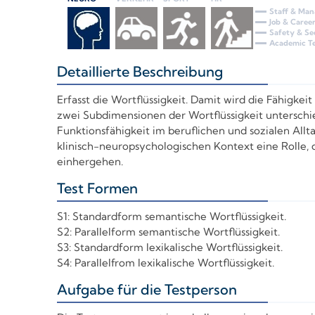
Staff & Ma
Job & Caree
Safety & Se
Academic Te
Detaillierte Beschreibung
+
Erfasst die Wortflüssigkeit. Damit wird die Fähigk
zwei Subdimensionen der Wortflüssigkeit unterschie
Funktionsfähigkeit im beruflichen und sozialen Allta
klinisch-neuropsychologischen Kontext eine Rolle, 
einhergehen.
Test Formen
+
S1: Standardform semantische Wortflüssigkeit.
S2: Parallelform semantische Wortflüssigkeit.
S3: Standardform lexikalische Wortflüssigkeit.
S4: Parallelfrom lexikalische Wortflüssigkeit.
Aufgabe für die Testperson
+