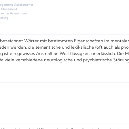
nagement Assessments
r Placement
curity Assessment
sting
eit bezeichnet Wörter mit bestimmten Eigenschaften im mentale
den werden: die semantische und lexikalische (oft auch als pho
g ist ein gewisses Ausmaß an Wortflüssigkeit unerlässlich. Die M
da viele verschiedene neurologische und psychiatrische Störung