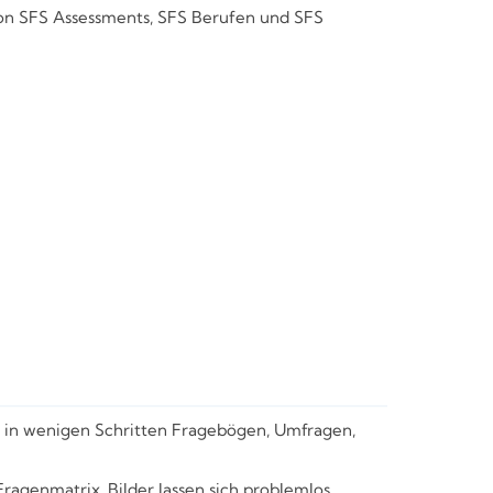
von SFS Assessments, SFS Berufen und SFS
ie in wenigen Schritten Fragebögen, Umfragen,
ragenmatrix. Bilder lassen sich problemlos