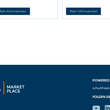
Update
e hier im WTS Marketplace
Profitieren
werben können.
den aktuell
Mehr Informationen
Mehr Informationen
Neuerunge
WTS
Für Ihr loka
installiert
Testsystem
Version WT
POWERED 
schuhfried
FOLGEN SI