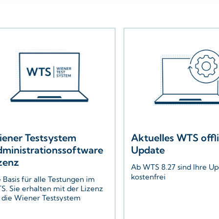
ener Testsystem
Aktuelles WTS offl
ministrationssoftware
Update
zenz
Ab WTS 8.27 sind Ihre Up
kostenfrei
 Basis für alle Testungen im
S. Sie erhalten mit der Lizenz
r die Wiener Testsystem
Sichern Sie
ministrationssoftware Zugang
kostenfrei
 allen Produkten im WTS, die