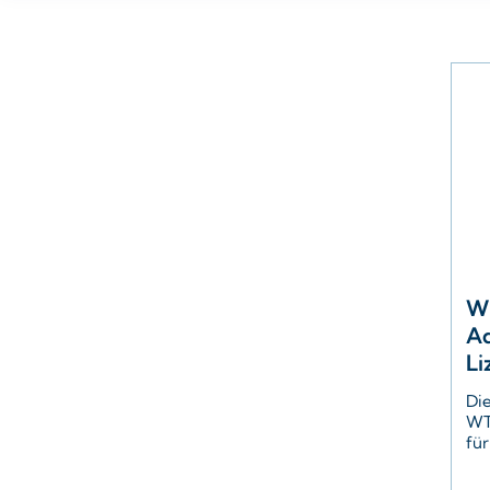
Wi
Ad
Li
Die
WT
fü
Ad
zu