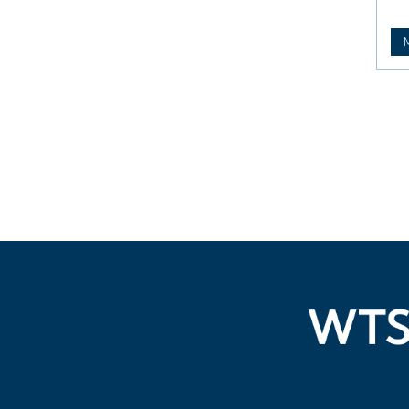
Si
er