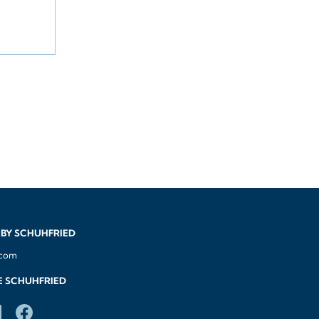
 Sie von
sten
n im
l
es Wiener
 (ab
S 8.27)
BY SCHUHFRIED
.com
E SCHUHFRIED